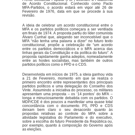
de Acordo Constitucional. Conhecido como Pacto
MFA-Partidos, o acordo estará em vigor até 26 de
Fevereiro de 1976, data em que se procede à sua
revisão.
A ideia de celebrar um acordo constitucional entre o
MFA e os partidos políticos começara a ser ventilada
em finais de 1974. A proposta partiu do líder comunista
Álvaro Cunhal que, alegando ser inconcebível que o
MFA “não tenha uma palavra a dizer” no futuro texto
constitucional, propõe a celebração de “um acordo
entre os partidos democráticos e o MFA acerca das
linhas gerais da Constituição e da política do futuro”. A
proposta rapidamente ganha adeptos, nomeadamente
entre as hostes socialistas, mas também de outros
partidos políticos como o PPD e o CDS.
Desenvolvida em inícios de 1975, a ideia ganhou vida
a 21 de Fevereiro, momento em que se realiza o
primeiro encontro entre representantes dos principais
partidos políticos e uma delegação do Conselho dos
Vinte. Assumindo a iniciativa do processo, os militares
apresentam uma proposta – os ‘14 pontos’ do MFA –
longa e minuciosamente debatida com os partidos. O
MDP/CDE é dos poucos a manifestar uma quase total
concordância com o documento. PS, PPD e CDS
deixam bem claro o seu desacordo quanto às
propostas relativas ao controle do MFA sobre a
atividade legislativa do Parlamento e do executivo,
sobre a escolha do futuro Presidente da República ou,
por exemplo, quanto à composição do Governo após
as eleições.