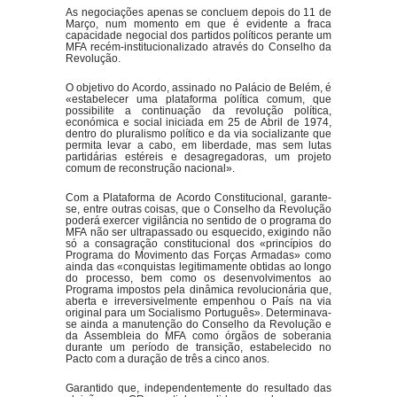
As negociações apenas se concluem depois do 11 de
Março, num momento em que é evidente a fraca
capacidade negocial dos partidos políticos perante um
MFA recém-institucionalizado através do Conselho da
Revolução.
O objetivo do Acordo, assinado no Palácio de Belém, é
«estabelecer uma plataforma política comum, que
possibilite a continuação da revolução política,
económica e social iniciada em 25 de Abril de 1974,
dentro do pluralismo político e da via socializante que
permita levar a cabo, em liberdade, mas sem lutas
partidárias estéreis e desagregadoras, um projeto
comum de reconstrução nacional».
Com a Plataforma de Acordo Constitucional, garante-
se, entre outras coisas, que o Conselho da Revolução
poderá exercer vigilância no sentido de o programa do
MFA não ser ultrapassado ou esquecido, exigindo não
só a consagração constitucional dos «princípios do
Programa do Movimento das Forças Armadas» como
ainda das «conquistas legitimamente obtidas ao longo
do processo, bem como os desenvolvimentos ao
Programa impostos pela dinâmica revolucionária que,
aberta e irreversivelmente empenhou o País na via
original para um Socialismo Português». Determinava-
se ainda a manutenção do Conselho da Revolução e
da Assembleia do MFA como órgãos de soberania
durante um período de transição, estabelecido no
Pacto com a duração de três a cinco anos.
Garantido que, independentemente do resultado das