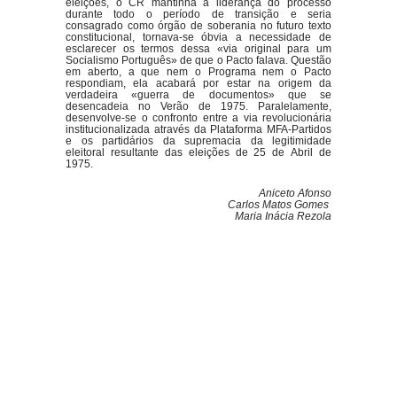
eleições, o CR mantinha a liderança do processo
durante todo o período de transição e seria
consagrado como órgão de soberania no futuro texto
constitucional, tornava-se óbvia a necessidade de
esclarecer os termos dessa «via original para um
Socialismo Português» de que o Pacto falava. Questão
em aberto, a que nem o Programa nem o Pacto
respondiam, ela acabará por estar na origem da
verdadeira «guerra de documentos» que se
desencadeia no Verão de 1975. Paralelamente,
desenvolve-se o confronto entre a via revolucionária
institucionalizada através da Plataforma MFA-Partidos
e os partidários da supremacia da legitimidade
eleitoral resultante das eleições de 25 de Abril de
1975.
Aniceto Afonso
Carlos Matos Gomes
Maria Inácia Rezola